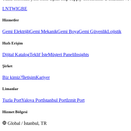
LN
TW
IG
BE
Hizmetler
Gemi Elektriği
Gemi Mekanik
Gemi Boya
Gemi Güvenlik
Lojistik
Hızlı Erişim
Dijital Katalog
Teklif İste
Müşteri Paneli
Insights
Şirket
Biz kimiz?
İletişim
Kariyer
Limanlar
Tuzla Port
Yalova Port
Istanbul Port
Izmit Port
Hizmet Bölgesi
Global / İstanbul, TR