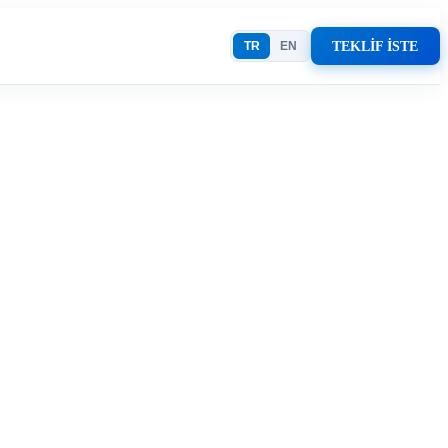
TEKLİF İSTE
TR
EN