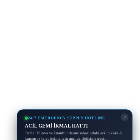
24/7 EMERGENCY SUPPLY HOTLINE
ACİL GEMİ İKMAL HATTI
Tuzla, Yalova ve İstanbul demir sahasındaki acil teknik &
kumanya talepleriniz için anında iletişime geçin.