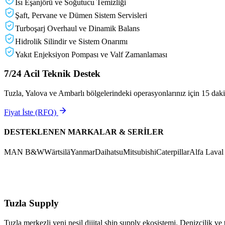
Isı Eşanjörü ve Soğutucu Temizliği
Şaft, Pervane ve Dümen Sistem Servisleri
Turboşarj Overhaul ve Dinamik Balans
Hidrolik Silindir ve Sistem Onarımı
Yakıt Enjeksiyon Pompası ve Valf Zamanlaması
7/24 Acil Teknik Destek
Tuzla, Yalova ve Ambarlı bölgelerindeki operasyonlarınız için 15 dakik
Fiyat İste (RFQ)
DESTEKLENEN MARKALAR & SERİLER
MAN B&W
Wärtsilä
Yanmar
Daihatsu
Mitsubishi
Caterpillar
Alfa Laval
Tuzla
Supply
Tuzla merkezli yeni nesil dijital ship supply ekosistemi. Denizcilik ve