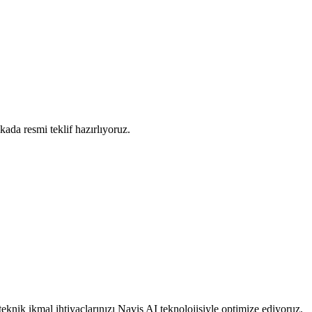
ada resmi teklif hazırlıyoruz.
 teknik ikmal ihtiyaçlarınızı Navis AI teknolojisiyle optimize ediyoruz.