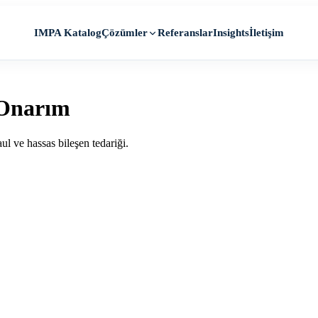
IMPA Katalog
Referanslar
Insights
İletişim
Çözümler
 Onarım
ul ve hassas bileşen tedariği.