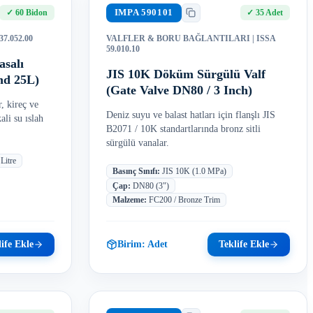
IMPA
590101
✓
60 Bidon
✓
35 Adet
 37.052.00
VALFLER & BORU BAĞLANTILARI
| ISSA
59.010.10
asalı
JIS 10K Döküm Sürgülü Valf
nd 25L)
(Gate Valve DN80 / 3 Inch)
, kireç ve
Deniz suyu ve balast hatları için flanşlı JIS
li su ıslah
B2071 / 10K standartlarında bronz sitli
sürgülü vanalar.
Litre
Basınç Sınıfı
:
JIS 10K (1.0 MPa)
Çap
:
DN80 (3")
Malzeme
:
FC200 / Bronze Trim
ife Ekle
Birim:
Adet
Teklife Ekle