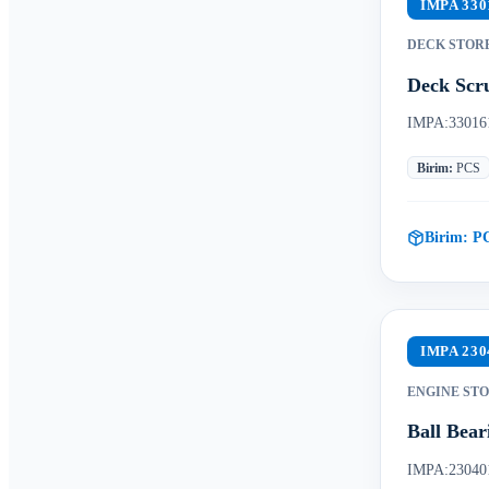
IMPA
330
DECK STOR
Deck Scr
IMPA:33016
Birim
:
PCS
Birim:
P
IMPA
230
ENGINE ST
Ball Bea
IMPA:23040