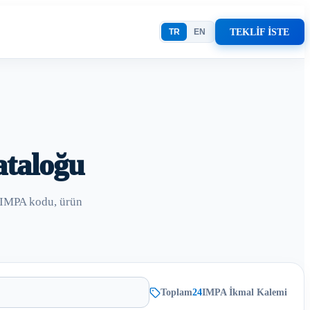
TEKLİF İSTE
TR
EN
taloğu
 IMPA kodu, ürün
Toplam
24
IMPA İkmal Kalemi