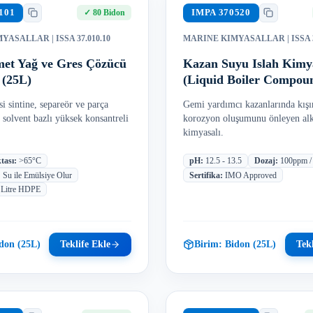
101
IMPA
370520
✓
80 Bidon
MYASALLAR
| ISSA 37.010.10
MARINE KIMYASALLAR
| ISSA
met Yağ ve Gres Çözücü
Kazan Suyu Islah Kimy
 (25L)
(Liquid Boiler Compou
i sintine, separeör ve parça
Gemi yardımcı kazanlarında kışır
n solvent bazlı yüksek konsantreli
korozyon oluşumunu önleyen alka
kimyasalı.
tası
:
>65°C
pH
:
12.5 - 13.5
Dozaj
:
100ppm / 
:
Su ile Emülsiye Olur
Sertifika
:
IMO Approved
 Litre HDPE
don (25L)
Teklife Ekle
Birim:
Bidon (25L)
Tekl