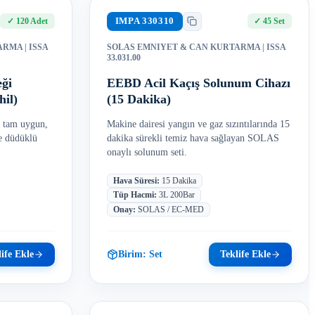
IMPA
330310
✓
120 Adet
✓
45 Set
TARMA
| ISSA
SOLAS EMNIYET & CAN KURTARMA
| ISSA
33.031.00
ği
EEBD Acil Kaçış Solunum Cihazı
hil)
(15 Dakika)
 tam uygun,
Makine dairesi yangın ve gaz sızıntılarında 15
ve düdüklü
dakika sürekli temiz hava sağlayan SOLAS
onaylı solunum seti.
Hava Süresi
:
15 Dakika
Tüp Hacmi
:
3L 200Bar
Onay
:
SOLAS / EC-MED
ife Ekle
Birim:
Set
Teklife Ekle