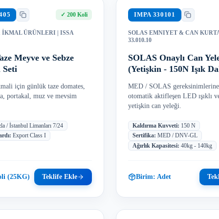
405
IMPA
330101
✓
200 Koli
 İKMAL ÜRÜNLERI
| ISSA
SOLAS EMNIYET & CAN KUR
33.010.10
aze Meyve ve Sebze
SOLAS Onaylı Can Yele
Seti
(Yetişkin - 150N Işık Da
kmali için günlük taze domates,
MED / SOLAS gereksinimlerine
lma, portakal, muz ve mevsim
otomatik aktifleşen LED ışıklı 
yetişkin can yeleği.
la / İstanbul Limanları 7/24
Kaldırma Kuvveti
:
150 N
ardı
:
Export Class I
Sertifika
:
MED / DNV-GL
Ağırlık Kapasitesi
:
40kg - 140kg
li (25KG)
Teklife Ekle
Birim:
Adet
Tekl