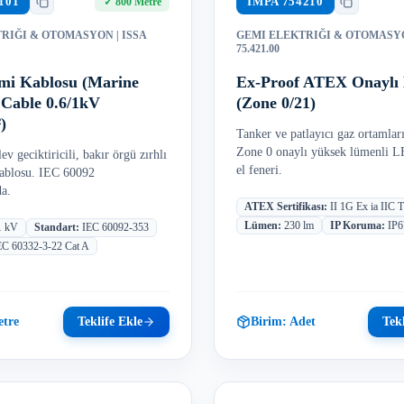
101
IMPA
754210
✓
800 Metre
TRIĞI & OTOMASYON
| ISSA
GEMI ELEKTRIĞI & OTOMASY
75.421.00
emi Kablosu (Marine
Ex-Proof ATEX Onaylı 
Cable 0.6/1kV
(Zone 0/21)
)
Tanker ve patlayıcı gaz ortamla
Zone 0 onaylı yüksek lümenli 
ev geciktiricili, bakır örgü zırhlı
el feneri.
ablosu. IEC 60092
da.
ATEX Sertifikası
:
II 1G Ex ia IIC 
Lümen
:
230 lm
IP Koruma
:
IP6
 1 kV
Standart
:
IEC 60092-353
EC 60332-3-22 Cat A
tre
Teklife Ekle
Birim:
Adet
Tekl