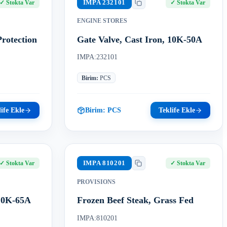
IMPA
232101
✓
Stokta Var
✓
Stokta Var
ENGINE STORES
Protection
Gate Valve, Cast Iron, 10K-50A
IMPA:232101
Birim
:
PCS
ife Ekle
Birim:
PCS
Teklife Ekle
IMPA
810201
✓
Stokta Var
✓
Stokta Var
PROVISIONS
 10K-65A
Frozen Beef Steak, Grass Fed
IMPA:810201