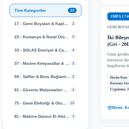
Tüm Kategoriler
24
IMPA
174
17 - Gemi Boyaları & Kaplamalar
2
GEMI BOYA
23 - Kumanya & İkmal Ürünleri
İki Bileş
5
(Gri - 20
33 - SOLAS Emniyet & Can Kurtarma
4
Gemi gövdesi
korozyon dire
37 - Marine Kimyasallar & Temizlik
2
koşullarına d
59 - Valfler & Boru Bağlantıları
2
Hacim Katı
:
Kuruma Sür
Uygulama
:
R
61 - Güverte Malzemeleri & Halat
2
75 - Gemi Elektriği & Otomasyon
10
Birim:
Ko
81 - Makine Dairesi El Aletleri
3