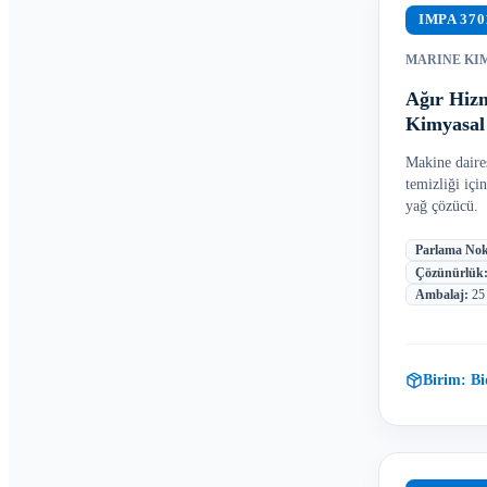
IMPA
370
MARINE KI
Ağır Hiz
Kimyasal
Makine daires
temizliği içi
yağ çözücü.
Parlama Nok
Çözünürlük
Ambalaj
:
25
Birim:
Bi