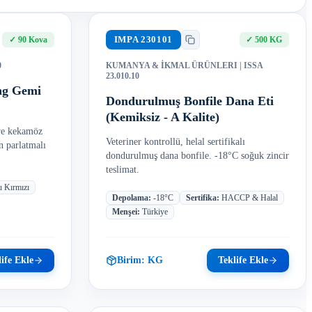
IMPA
230101
✓
90 Kova
✓
500 KG
0
KUMANYA & İKMAL ÜRÜNLERI
| ISSA
23.010.10
ing Gemi
Dondurulmuş Bonfile Dana Eti
(Kemiksiz - A Kalite)
 ve kekamöz
Veteriner kontrollü, helal sertifikalı
n parlatmalı
dondurulmuş dana bonfile. -18°C soğuk zincir
teslimat.
 Kırmızı
Depolama
:
-18°C
Sertifika
:
HACCP & Halal
Menşei
:
Türkiye
ife Ekle
Birim:
KG
Teklife Ekle