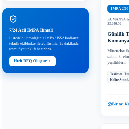
IMPA
230
KUMANYA &
23.040.50
7/24 Acil IMPA İkmali
Günlük T
Listede bulamadığınız IMPA / ISSA kodlarını
Kumanya 
teknik ekibimize iletebilirsiniz. 15 dakikada
resmi fiyat teklifi hazırlarız.
Mürettebat i
salatalık, e
Hızlı RFQ Oluştur
yeşillikleri.
Teslimat
:
Tuz
Kalite Stand
Birim:
Ko