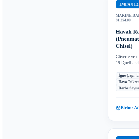
IMPA
812
MAKINE DAI
81.254.00
Havalı R
(Pneumati
Chisel)
Güverte ve m
19 iğneli end
İğne Çapı
:
3
Hava Tüketi
Darbe Sayısı
Birim:
Ad