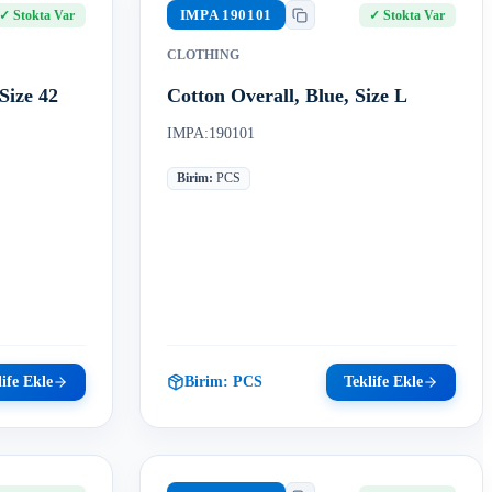
IMPA
190101
✓
Stokta Var
✓
Stokta Var
CLOTHING
 Size 42
Cotton Overall, Blue, Size L
IMPA:190101
Birim
:
PCS
ife Ekle
Birim:
PCS
Teklife Ekle