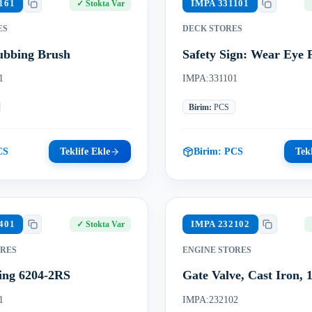
161
IMPA
331101
✓
Stokta Var
ES
DECK STORES
ubbing Brush
Safety Sign: Wear Eye 
1
IMPA:331101
Birim
:
PCS
CS
Teklife Ekle
Birim:
PCS
Tekl
401
IMPA
232102
✓
Stokta Var
ORES
ENGINE STORES
ring 6204-2RS
Gate Valve, Cast Iron,
1
IMPA:232102