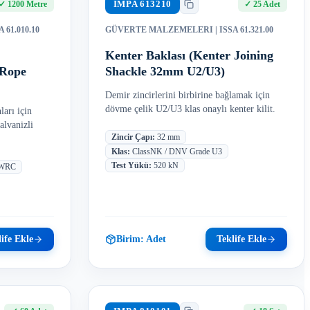
IMPA
613210
✓
1200 Metre
✓
25 Adet
A 61.010.10
GÜVERTE MALZEMELERI
| ISSA 61.321.00
Kenter Baklası (Kenter Joining
 Rope
Shackle 32mm U2/U3)
Demir zincirlerini birbirine bağlamak için
dövme çelik U2/U3 klas onaylı kenter kilit.
arı için
alvanizli
Zincir Çapı
:
32 mm
Klas
:
ClassNK / DNV Grade U3
Test Yükü
:
520 kN
IWRC
ife Ekle
Birim:
Adet
Teklife Ekle