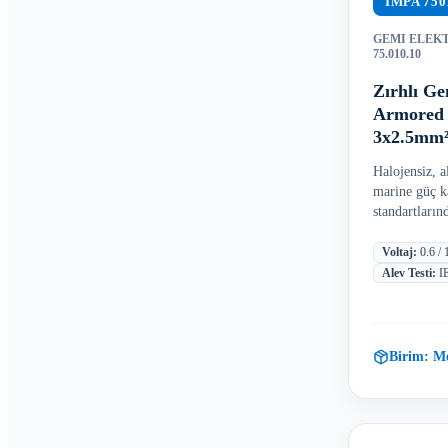
IMPA
750
GEMI ELEK
75.010.10
Zırhlı G
Armored 
3x2.5mm²
Halojensiz, al
marine güç k
standartların
Voltaj
:
0.6 /
Alev Testi
:
I
Birim:
Me