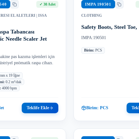
540
IMPA
190501
✓
30 Adet
RESI EL ALETLERI
| ISSA
CLOTHING
Safety Boots, Steel Toe,
aspa Tabancası
IMPA:190501
c Needle Scaler Jet
Birim
:
PCS
akine pas kazıma işlemleri için
üstriyel pnömatik raspa cihazı.
mm x 19 İğne
mi
:
0.2 m³/dak
:
4000 bpm
et
Teklife Ekle
Birim:
PCS
Tekl