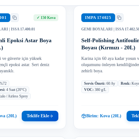
001
IMPA
174025
✓
150 Kova
LARI
| ISSA 17.400.01
GEMI BOYALARI
| ISSA 17.402.5
enli Epoksi Astar Boya
Self-Polishing Antifoul
L)
Boyası (Kırmızı - 20L)
 ve güverte için yüksek
Karina için 60 aya kadar yosun
nçli epoksi astar. Sert deniz
oluşumunu önleyen kendiliğinde
ayanıklı.
zehirli boya.
%72
Servis Ömrü
:
60 Ay
Renk
:
Koyu
esi
:
4 Saat (20°C)
VOC
:
380 g/L
ulo / Airless Sprey
va (20L)
Teklife Ekle
Birim:
Kova (20L)
Tekl