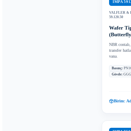
IMPA
591
VALFLER &
59.120.50
Wafer Ti
(Butterf
NBR contalı, 
transfer hatl
vana.
Basınç
:
PN1
Gövde
:
GGG4
Birim:
Ad