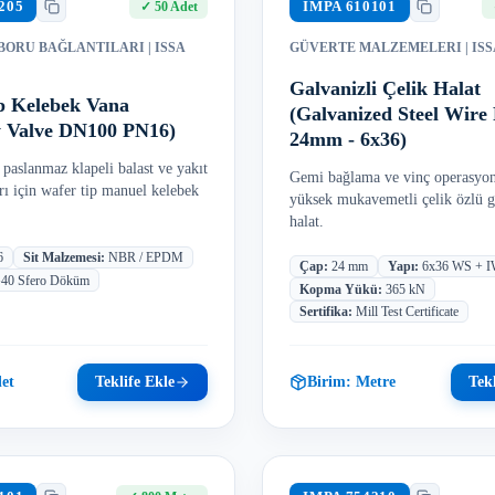
205
IMPA
610101
✓
50 Adet
 BORU BAĞLANTILARI
| ISSA
GÜVERTE MALZEMELERI
| ISS
Galvanizli Çelik Halat
p Kelebek Vana
(Galvanized Steel Wire
ly Valve DN100 PN16)
24mm - 6x36)
paslanmaz klapeli balast ve yakıt
Gemi bağlama ve vinç operasyonl
arı için wafer tip manuel kelebek
yüksek mukavemetli çelik özlü g
halat.
6
Sit Malzemesi
:
NBR / EPDM
Çap
:
24 mm
Yapı
:
6x36 WS + 
0 Sfero Döküm
Kopma Yükü
:
365 kN
Sertifika
:
Mill Test Certificate
et
Teklife Ekle
Birim:
Metre
Tekl