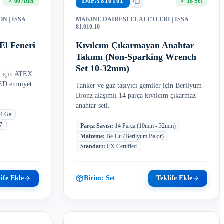
IMPA
810101
✓
60 Adet
✓
18 Set
ON
| ISSA
MAKINE DAIRESI EL ALETLERI
| ISSA
81.010.10
El Feneri
Kıvılcım Çıkarmayan Anahtar
Takımı (Non-Sparking Wrench
Set 10-32mm)
rı için ATEX
LED emniyet
Tanker ve gaz taşıyıcı gemiler için Berilyum
Bronz alaşımlı 14 parça kıvılcım çıkarmaz
anahtar seti.
T4 Ga
7
Parça Sayısı
:
14 Parça (10mm - 32mm)
Malzeme
:
Be-Cu (Berilyum Bakır)
Standart
:
EX Certified
ife Ekle
Birim:
Set
Teklife Ekle