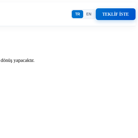
TEKLİF İSTE
TR
EN
e dönüş yapacaktır.