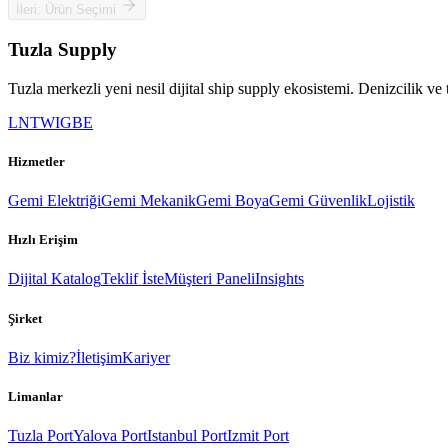
İleri: Ürün Seçimi
Tuzla
Supply
Tuzla merkezli yeni nesil dijital ship supply ekosistemi. Denizcilik ve
LN
TW
IG
BE
Hizmetler
Gemi Elektriği
Gemi Mekanik
Gemi Boya
Gemi Güvenlik
Lojistik
Hızlı Erişim
Dijital Katalog
Teklif İste
Müşteri Paneli
Insights
Şirket
Biz kimiz?
İletişim
Kariyer
Limanlar
Tuzla Port
Yalova Port
Istanbul Port
Izmit Port