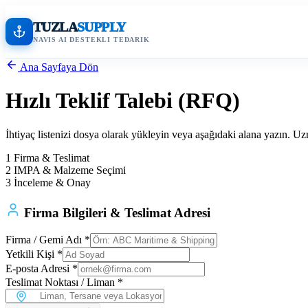
TUZLA
SUPPLY
NAVIS AI DESTEKLI TEDARIK
Ana Sayfaya Dön
Hızlı Teklif Talebi (RFQ)
İhtiyaç listenizi dosya olarak yükleyin veya aşağıdaki alana yazın. Uz
1
Firma & Teslimat
2
IMPA & Malzeme Seçimi
3
İnceleme & Onay
Firma Bilgileri & Teslimat Adresi
Firma / Gemi Adı *
Yetkili Kişi *
E-posta Adresi *
Teslimat Noktası / Liman *