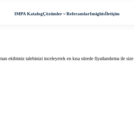
IMPA Katalog
Referanslar
Insights
İletişim
Çözümler
man ekibimiz talebinizi inceleyerek en kısa sürede fiyatlandırma ile siz