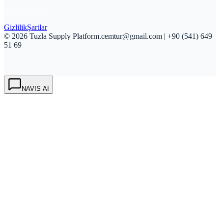
Tuzla / İstanbul
Gizlilik
Şartlar
©
2026
Tuzla Supply Platform.
cemtur@gmail.com
|
+90 (541) 649
51 69
NAVIS AI