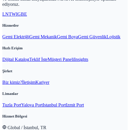
ediyoruz.
LN
TW
IG
BE
Hizmetler
Gemi Elektriği
Gemi Mekanik
Gemi Boya
Gemi Güvenlik
Lojistik
Hızlı Erişim
Dijital Katalog
Teklif İste
Müşteri Paneli
Insights
Şirket
Biz kimiz?
İletişim
Kariyer
Limanlar
Tuzla Port
Yalova Port
Istanbul Port
Izmit Port
Hizmet Bölgesi
Global / İstanbul, TR