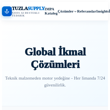
TUZLA
SUPPLY
IMPA
Referanslar
Insights
Çözümler
Katalog
NAVIS AI DESTEKLI
TEDARIK
Global İkmal
Çözümleri
Teknik malzemeden motor yedeğine - Her limanda 7/24
güvenilirlik.